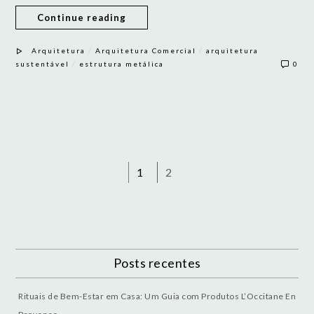
Continue reading
/
/
Arquitetura
Arquitetura Comercial
arquitetura
/
sustentável
estrutura metálica
0
1
2
Posts recentes
Rituais de Bem-Estar em Casa: Um Guia com Produtos L’Occitane En