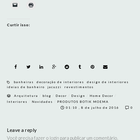
Curtir isso:
banheiras
decoração de interiores
design de interiores
ideias de banheiro
jacuzzi
revestimentos
/
/
/
/
/
Arquitetura
blog
Decor
Design
Home Decor
/
/
Interiores
Novidades
PRODUTOS BOTIK MOEMA
01:10 , 8 de julho de 2016
0
Leave a reply
Você precisa fazer o
login
para publicar um comentário.