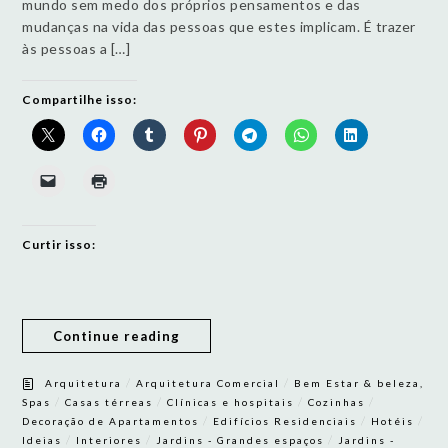
mundo sem medo dos próprios pensamentos e das
mudanças na vida das pessoas que estes implicam. É trazer
às pessoas a […]
Compartilhe isso:
Curtir isso:
Continue reading
/
/
Arquitetura
Arquitetura Comercial
Bem Estar & beleza,
/
/
/
/
Spas
Casas térreas
Clínicas e hospitais
Cozinhas
/
/
/
Decoração de Apartamentos
Edifícios Residenciais
Hotéis
/
/
/
Ideias
Interiores
Jardins - Grandes espaços
Jardins -