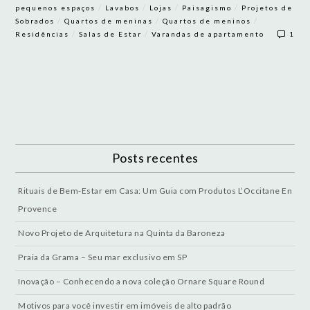
/
/
/
/
pequenos espaços
Lavabos
Lojas
Paisagismo
Projetos de
/
/
/
Sobrados
Quartos de meninas
Quartos de meninos
/
/
Residências
Salas de Estar
Varandas de apartamento
1
Posts recentes
Rituais de Bem-Estar em Casa: Um Guia com Produtos L’Occitane En
Provence
Novo Projeto de Arquitetura na Quinta da Baroneza
Praia da Grama – Seu mar exclusivo em SP
Inovação – Conhecendo a nova coleção Ornare Square Round
Motivos para você investir em imóveis de alto padrão