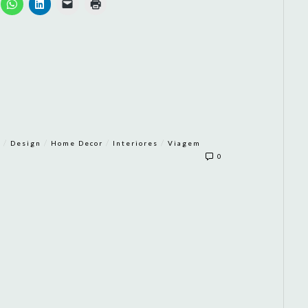
/
/
/
/
r
Design
Home Decor
Interiores
Viagem
0