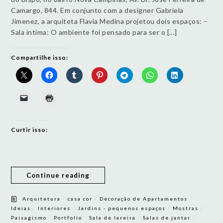
Camargo, 844. Em conjunto com a designer Gabriela
Jimenez, a arquiteta Flavia Medina projetou dois espaços: –
Sala íntima: O ambiente foi pensado para ser o […]
Compartilhe isso:
Curtir isso:
Continue reading
/
/
/
Arquitetura
casa cor
Decoração de Apartamentos
/
/
/
/
Ideias
Interiores
Jardins - pequenos espaços
Mostras
/
/
/
/
Paisagismo
Portfolio
Sala de lareira
Salas de jantar