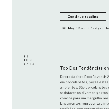
Continue reading
/
/
/
blog
Decor
Design
Ho
16
JUN
2016
Top Dez Tendências em
Direto da feira ExpoRevestir 
em porcelanatos, peças estas
ambientes. São porcelanatos 
satisfazer os diversos gostos
convite para um mergulho nas
lançamentos representa a inte
tradições com percepções con