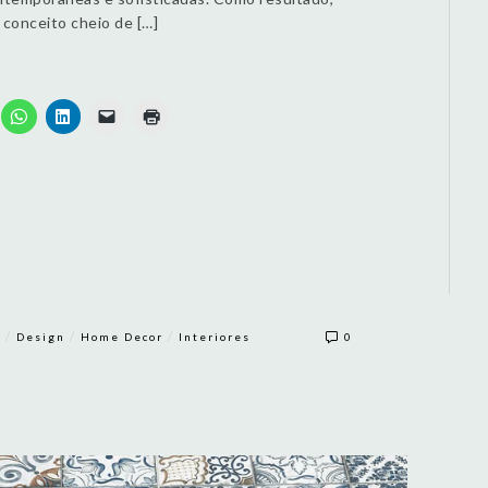
conceito cheio de […]
/
/
/
r
Design
Home Decor
Interiores
0