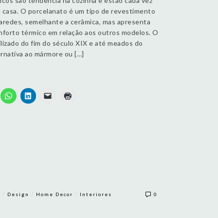
licos são tendência na cozinha e estão cada vez
 casa. O porcelanato é um tipo de revestimento
paredes, semelhante a cerâmica, mas apresenta
conforto térmico em relação aos outros modelos. O
utilizado do fim do século XIX e até meados do
rnativa ao mármore ou […]
/
/
/
r
Design
Home Decor
Interiores
0