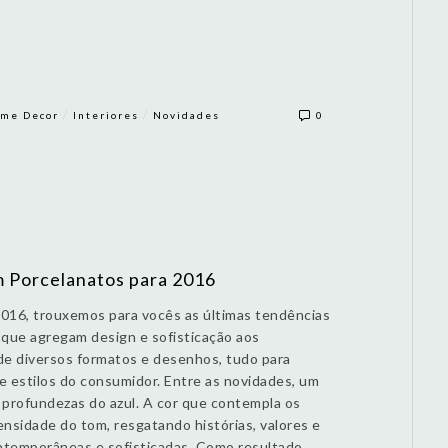
/
/
me Decor
Interiores
Novidades
0
 Porcelanatos para 2016
2016, trouxemos para vocês as últimas tendências
 que agregam design e sofisticação aos
de diversos formatos e desenhos, tudo para
 e estilos do consumidor. Entre as novidades, um
 profundezas do azul. A cor que contempla os
nsidade do tom, resgatando histórias, valores e
temporâneas e sofisticadas. Como resultado,