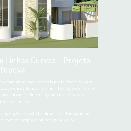
m Linhas Curvas – Projeto
Itupeva
stão ganhando cada vez mais preferência na hora
ue estão em evidência há algum tempo e conferem
linhas curvas estão começando a se destacar na
de e movimento.
mas orgânicas, são inspiradas em tudo que há
curvas do corpo da mulher, nuvens, ou