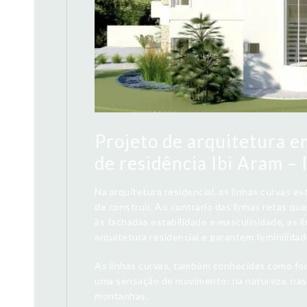
Projeto de arquitetura e
de residência Ibi Aram – 
Na arquitetura residencial, as linhas curvas e
de construir. Ao contrário das linhas retas q
às fachadas estabilidade e masculinidade, as 
arquitetura residencial e garantem feminilida
As linhas curvas, também conhecidas como for
uma sensação de movimento: na natureza, nas 
montanhas.