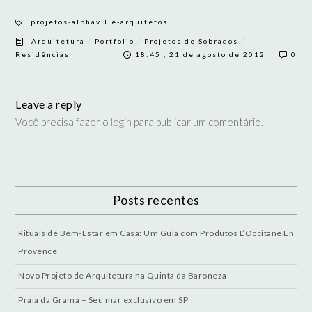
projetos-alphaville-arquitetos
/
/
/
Arquitetura
Portfolio
Projetos de Sobrados
Residências
18:45 , 21 de agosto de 2012
0
Leave a reply
Você precisa fazer o
login
para publicar um comentário.
Posts recentes
Rituais de Bem-Estar em Casa: Um Guia com Produtos L’Occitane En
Provence
Novo Projeto de Arquitetura na Quinta da Baroneza
Praia da Grama – Seu mar exclusivo em SP