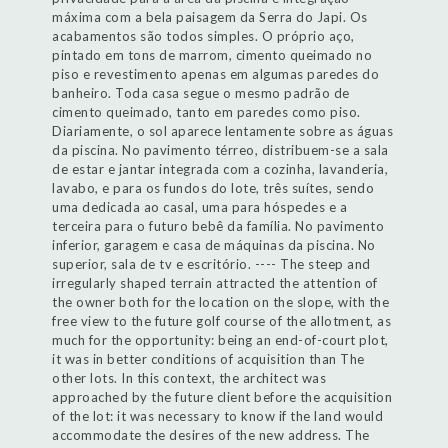
máxima com a bela paisagem da Serra do Japi. Os
acabamentos são todos simples. O próprio aço,
pintado em tons de marrom, cimento queimado no
piso e revestimento apenas em algumas paredes do
banheiro. Toda casa segue o mesmo padrão de
cimento queimado, tanto em paredes como piso.
Diariamente, o sol aparece lentamente sobre as águas
da piscina. No pavimento térreo, distribuem-se a sala
de estar e jantar integrada com a cozinha, lavanderia,
lavabo, e para os fundos do lote, três suítes, sendo
uma dedicada ao casal, uma para hóspedes e a
terceira para o futuro bebê da família. No pavimento
inferior, garagem e casa de máquinas da piscina. No
superior, sala de tv e escritório. ---- The steep and
irregularly shaped terrain attracted the attention of
the owner both for the location on the slope, with the
free view to the future golf course of the allotment, as
much for the opportunity: being an end-of-court plot,
it was in better conditions of acquisition than The
other lots. In this context, the architect was
approached by the future client before the acquisition
of the lot: it was necessary to know if the land would
accommodate the desires of the new address. The