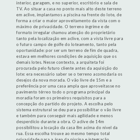
interior, garagem, e no superior, escritório e sala de
TV. Ao situar a casa no ponto mais alto deste terreno
em aclive, implantamos a piscina na frente do lote, de
forma a criar o maior aproveitamento da vista com o
máximo de privacidade. O terreno íngrime e de
formato irregular chamou atenção do proprietário
tanto pela localização em aclive, com a vista livre para
o futuro campo de golfe do loteamento, tanto pela
oportunidade: por ser um terreno de fim de quadra,
estava em melhores condições de aquisição que os
demais lotes. Nesse contexto, a arquiteta foi
procurada pelo futuro cliente antes da aquisição do
lote: era necessário saber se o terreno acomodaria os
desejos da nova morada. O vão livre de 15m e a
preferência por uma casa ampla que aproveitasse no
pavimento térreo todo o programa principal da
moradia foram os primeiros requisitos para a
concepção do partido do projeto. A escolha pelo
sistema estrutural se deu para possibilitar o vão livre
e também para conseguir mais agilidade e menos
desperdício durante a obra. O aclive de 14m
possibilitou a locação da casa 8m acima do nível da
rua. Essa escolha trouxe ao mesmo tempo total
privacidade para a área da piscina e integração