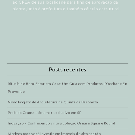
ao CREA de sua localidade para fins de aprovação da
planta junto à prefeitura e também cálculo estrutural.
Posts recentes
Rituais de Bem-Estar em Casa: Um Guia com Produtos L’Occitane En
Provence
Novo Projeto de Arquitetura na Quinta da Baroneza
Praia da Grama – Seu mar exclusivo em SP
Inovação – Conhecendo a nova coleção Ornare Square Round
Motivos para você investir em imóveis de alto padrão