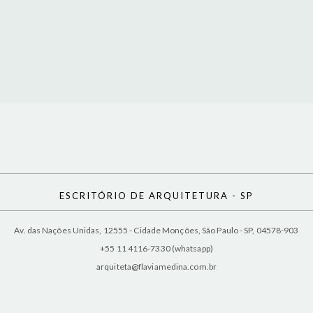
ESCRITÓRIO DE ARQUITETURA - SP
Av. das Nações Unidas, 12555 - Cidade Monções, São Paulo - SP, 04578-903
+55 11 4116-7330 (whatsapp)
arquiteta@flaviamedina.com.br